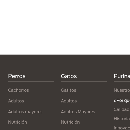
Paginación
Menú Footer Purina
Perros
Gatos
Purin
Cachorros
Gatitos
Nuestro
¿Por qu
Adultos
Adultos
Calidad
Adultos mayores
Adultos Mayores
Historia
Nutrición
Nutrición
Innovac