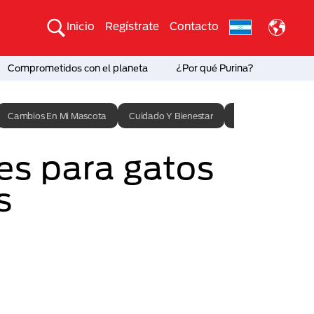
Inicio
Regístrate
Contacto
Comprometidos con el planeta
¿Por qué Purina?
Cambios En Mi Mascota
Cuidado Y Bienestar
Entrenamiento
s para gatos
s