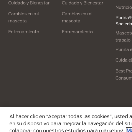
Cuidado y Bienestar
Cuidado y Bienestar
Nutrici
Cambios en mi
Cambios en mi
Purina® 
mascota
mascota
Socied
Entrenamiento
Entrenamiento
Mascota
trabajo
Purina 
Cuida e
Best Pra
Consum
Menu Footer Secundario Purina
Al hacer clic en “Aceptar todas las cookies”, usted
en su dispositivo para mejorar la navegación del siti
All Nestlé Purina trademarks owned by Sociét
colaborar con nuestros estudios para marketing.
Má