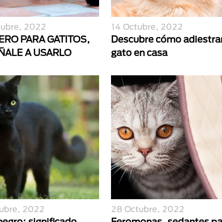
tubre, 2022
14 Octubre, 2022
ERO PARA GATITOS,
Descubre cómo adiestra
ÑALE A USARLO
gato en casa
ubre, 2022
28 Octubre, 2022
egro: significado,
Feromonas, sedantes pa