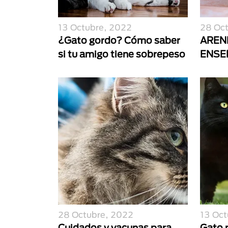
13 Octubre, 2022
28 Oc
¿Gato gordo? Cómo saber
AREN
si tu amigo tiene sobrepeso
ENSE
28 Octubre, 2022
13 Oct
Cuidados y vacunas para
Gato n