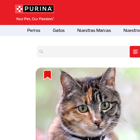
Pasar al contenido principal
Menú Secundario Purina
Menú Principal Purina
Perros
Gatos
Nuestras Marcas
Nuestro
atas