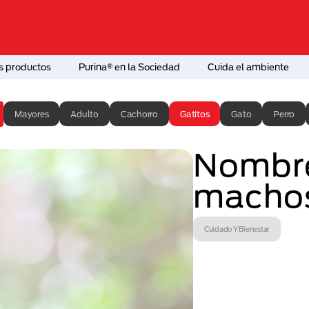
s productos
Purina® en la Sociedad
Cuida el ambiente
Mayores
Adulto
Cachorro
Gatitos
Gato
Perro
Nombre
macho
Cuidado Y Bienestar