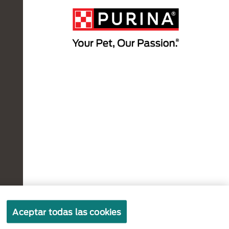
Políticas sobre
Términos de
Términos
Aceptar todas las cookies
cookies
privacidad
de uso