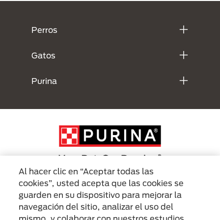
Menú Footer Purina
Perros
Gatos
Purina
Al hacer clic en “Aceptar todas las
cookies”, usted acepta que las cookies se
Menu Footer Secundario Purina
guarden en su dispositivo para mejorar la
navegación del sitio, analizar el uso del
mismo, y colaborar con nuestros estudios
All Nestlé Purina trademarks owned by Société des Produits Nestlé S.A.,