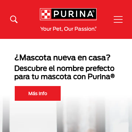
Pasar al contenido principal
Menú Secundario Purina
Menú Principal Purina
¿Mascota nueva en casa?
Descubre el nombre prefecto
para tu mascota con Purina®
Más Info