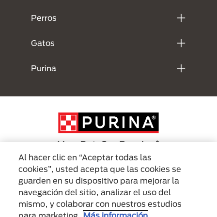
Perros
Gatos
Purina
Al hacer clic en “Aceptar todas las
cookies”, usted acepta que las cookies se
Menu Footer Secundario Purina
guarden en su dispositivo para mejorar la
navegación del sitio, analizar el uso del
mismo, y colaborar con nuestros estudios
All Nestlé Purina trademarks owned by Société des Produits Nestlé S.A.,
Vevey, Switzerland or are used with permission.
para marketing.
Más información