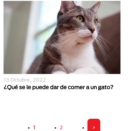
13 Octubre, 2022
¿Qué se le puede dar de comer a un gato?
Paginación
Página actual
Página
Última página
1
2
>