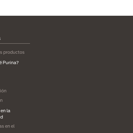
a
s productos
é Purina?
ión
ón
en la
ad
s en el