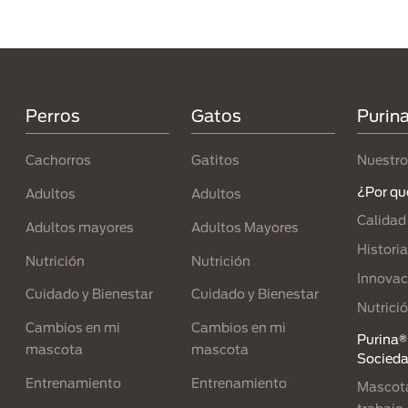
Menú Footer Purina
Perros
Gatos
Purin
Cachorros
Gatitos
Nuestro
¿Por qu
Adultos
Adultos
Calidad
Adultos mayores
Adultos Mayores
Historia
Nutrición
Nutrición
Innovac
Cuidado y Bienestar
Cuidado y Bienestar
Nutrici
Cambios en mi
Cambios en mi
Purina® 
mascota
mascota
Socied
Entrenamiento
Entrenamiento
Mascota