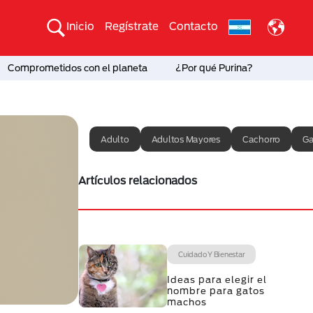
Inicio
Regístrate
Contacto
Comprometidos con el planeta
¿Por qué Purina?
Adulto
Adultos Mayores
Cachorro
Ga
Artículos relacionados
Cuidado Y Bienestar
Ideas para elegir el
nombre para gatos
machos