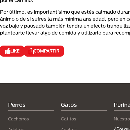
por el camino.
Por último, es importantísimo que estés calmado durante
ánimo o de si sufres la más mínima ansiedad, pero en ca
voz bajo y pausado también tendrá un efecto tranquiliza
plantearte llevar algo de comida y utilizarlo para reco
LIKE
COMPARTIR
Menú Footer Purina
Perros
Gatos
Purin
Cachorros
Gatitos
Nuestro
¿Por qu
Adultos
Adultos