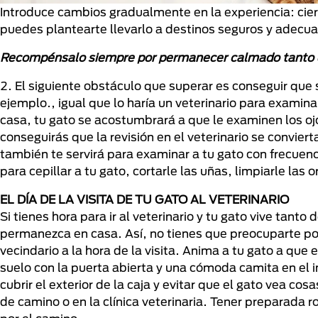
Introduce cambios gradualmente en la experiencia: cierr
puedes plantearte llevarlo a destinos seguros y adecua
Recompénsalo siempre por permanecer calmado tanto du
2. El siguiente obstáculo que superar es conseguir qu
ejemplo., igual que lo haría un veterinario para examin
casa, tu gato se acostumbrará a que le examinen los ojos
conseguirás que la revisión en el veterinario se conviert
también te servirá para examinar a tu gato con frecuenc
para cepillar a tu gato, cortarle las uñas, limpiarle la
EL DÍA DE LA VISITA DE TU GATO AL VETERINARIO
Si tienes hora para ir al veterinario y tu gato vive tant
permanezca en casa. Así, no tienes que preocuparte po
vecindario a la hora de la visita. Anima a tu gato a que 
suelo con la puerta abierta y una cómoda camita en el i
cubrir el exterior de la caja y evitar que el gato vea c
de camino o en la clínica veterinaria. Tener preparada r