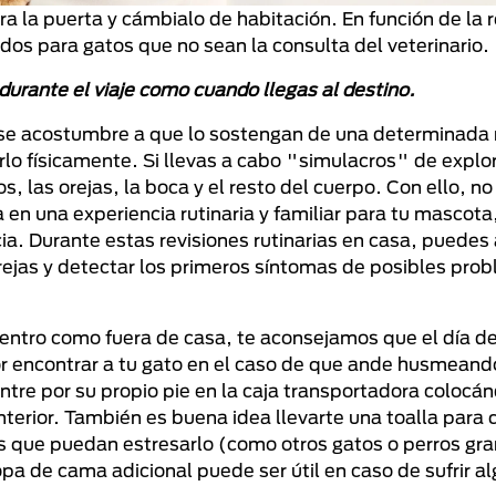
a la puerta y cámbialo de habitación. En función de la 
dos para gatos que no sean la consulta del veterinario.
rante el viaje como cuando llegas al destino.
e se acostumbre a que lo sostengan de una determinada
arlo físicamente. Si llevas a cabo "simulacros" de explo
, las orejas, la boca y el resto del cuerpo. Con ello, no
a en una experiencia rutinaria y familiar para tu mascota
ia. Durante estas revisiones rutinarias en casa, puedes
s orejas y detectar los primeros síntomas de posibles pro
o dentro como fuera de casa, te aconsejamos que el día de 
r encontrar a tu gato en el caso de que ande husmeando
entre por su propio pie en la caja transportadora colocán
nterior. También es buena idea llevarte una toalla para
osas que puedan estresarlo (como otros gatos o perros gr
opa de cama adicional puede ser útil en caso de sufrir a