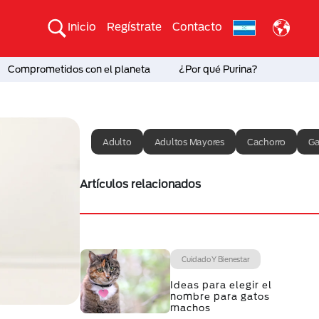
Inicio
Regístrate
Contacto
Comprometidos con el planeta
¿Por qué Purina?
Adulto
Adultos Mayores
Cachorro
Ga
Artículos relacionados
Cuidado Y Bienestar
Ideas para elegir el
nombre para gatos
machos