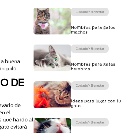
Cuidado Y Bienestar
Nombres para gatos
machos
Cuidado Y Bienestar
 La buena
Nombres para gatas
anquilo.
hembras
IO DE
Cuidado Y Bienestar
Ideas para jugar con tu
evarlo de
gato
en el
s que ha ido al
Cuidado Y Bienestar
gato evitará