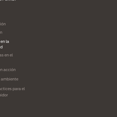
ión
ón
en la
ad
s en el
en acción
l ambiente
ctices para el
idor