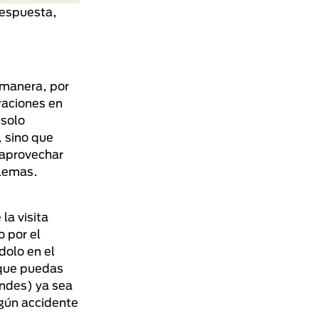
respuesta,
 manera, por
raciones en
 solo
, sino que
 aprovechar
blemas.
la visita
 por el
dolo en el
 que puedas
andes) ya sea
lgún accidente