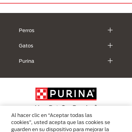
Menú Footer Purina
Perros
Gatos
Purina
Al hacer clic en “Aceptar todas las
cookies”, usted acepta que las cookies se
Menu Footer Secundario Purina
guarden en su dispositivo para mejorar la