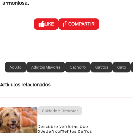
armoniosa.
LIKE
COMPARTIR
Adulto
Adultos Mayores
Cachorro
Gatitos
Gato
Artículos relacionados
Cuidado Y Bienestar
Descubre verduras que
pueden comer los perros