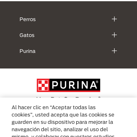
Menú Footer Purina
Perros
Gatos
Purina
Al hacer clic en “Aceptar todas las
cookies”, usted acepta que las cookies se
Menu Footer Secundario Purina
guarden en su dispositivo para mejorar la
navegación del sitio, analizar el uso del
mismo, y colaborar con nuestros estudios