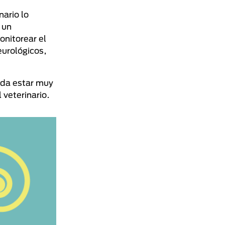
nario lo
 un
onitorear el
eurológicos,
rda estar muy
 veterinario.