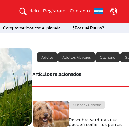
Inicio
Regístrate
Contacto
Comprometidos con el planeta
¿Por qué Purina?
Adulto
Adultos Mayores
Cachorro
Ga
Artículos relacionados
Cuidado Y Bienestar
Descubre verduras que
pueden comer los perros