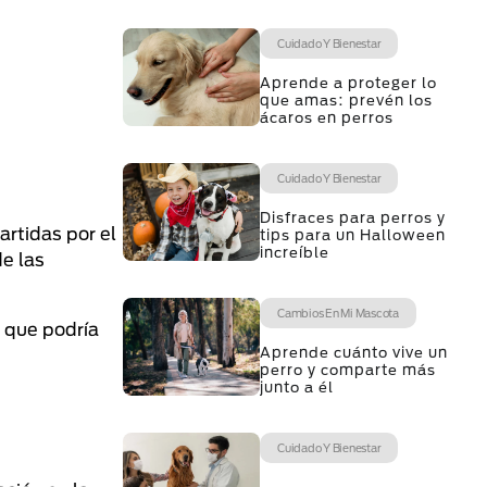
Cuidado Y Bienestar
Aprende a proteger lo
que amas: prevén los
ácaros en perros
Cuidado Y Bienestar
Disfraces para perros y
artidas por el
tips para un Halloween
increíble
e las
Cambios En Mi Mascota
 que podría
Aprende cuánto vive un
perro y comparte más
junto a él
Cuidado Y Bienestar