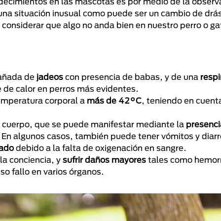
decimientos en las mascotas es por medio de la observa
una situación inusual como puede ser un cambio de drás
onsiderar que algo no anda bien en nuestro perro o ga
añada de
jadeos
con presencia de babas, y de una
respi
e de calor en perros más evidentes.
emperatura corporal a
más de 42°C
, teniendo en cuenta
u cuerpo, que se puede manifestar mediante la
presenci
. En algunos casos, también puede tener vómitos y diarr
lado
debido a la falta de oxigenación en sangre.
la conciencia, y
sufrir daños mayores
tales como hemorr
uso fallo en varios órganos.