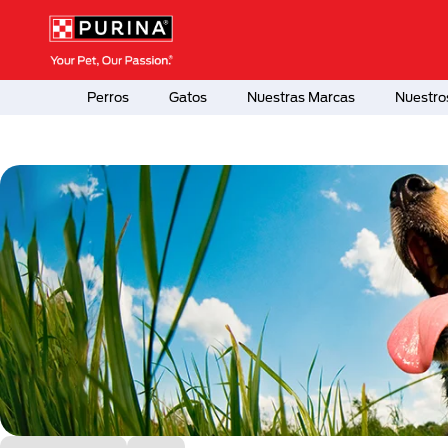
Pasar al contenido principal
Menú Secundario Purina
Menú Principal Purina
Perros
Gatos
Nuestras Marcas
Nuestro