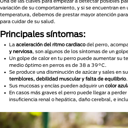
Una de las claves para empezar a detectar posibles pa
variación de su comportamiento, y si se encuentran en 
temperatura, debemos de prestar mayor atención para c
para cuidar de su salud.
Principales síntomas:
La
aceleración del ritmo cardiaco
del perro, acomp
y nerviosa
, son algunos de los síntomas de un golp
Un golpe de calor en tu perro puede aumentar su t
medio óptimo en perros es de 38 a 39°C.
Se produce una disminución de azúcar y sales en s
temblores, debilidad muscular y falta de equilibrio
Sus mucosas y encías pueden adquirir un
color azu
En casos más graves el perro puede llegar a perder 
insuficiencia renal o hepática, daño cerebral, e incl