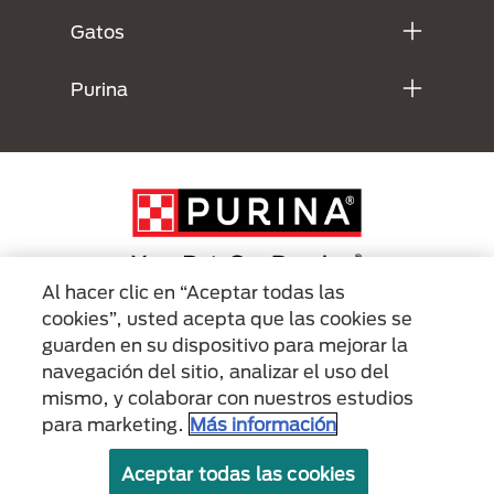
Gatos
Purina
Al hacer clic en “Aceptar todas las
cookies”, usted acepta que las cookies se
Menu Footer Secundario Purina
guarden en su dispositivo para mejorar la
navegación del sitio, analizar el uso del
mismo, y colaborar con nuestros estudios
All Nestlé Purina trademarks owned by Société des Produits Nestlé S.A.,
Vevey, Switzerland or are used with permission.
para marketing.
Más información
Políticas sobre
Términos de
Términos de
Aceptar todas las cookies
cookies
privacidad
uso