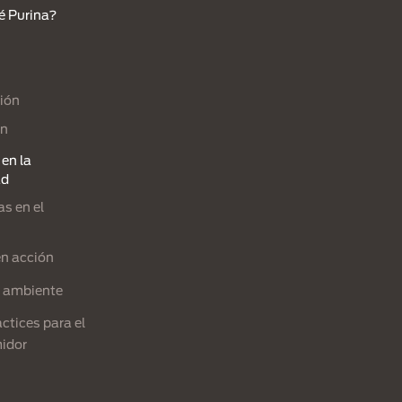
é Purina?
ión
ón
en la
ad
s en el
en acción
l ambiente
ctices para el
idor