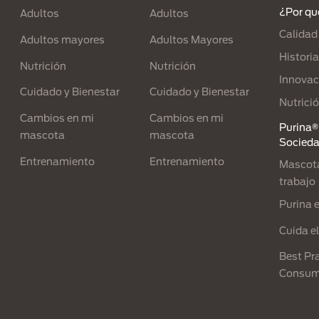
¿Por qu
Adultos
Adultos
Calidad
Adultos mayores
Adultos Mayores
Historia
Nutrición
Nutrición
Innovac
Cuidado y Bienestar
Cuidado y Bienestar
Nutrici
Cambios en mi
Cambios en mi
Purina® 
mascota
mascota
Socied
Entrenamiento
Entrenamiento
Mascota
trabajo
Purina 
Cuida e
Best Pra
Consum