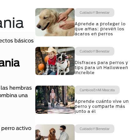
Cuidado Y Bienestar
ania
Aprende a proteger lo
que amas: prevén los
ácaros en perros
pectos básicos
Cuidado Y Bienestar
ania
Disfraces para perros y
tips para un Halloween
increíble
, las hembras
Cambios En Mi Mascota
combina una
Aprende cuánto vive un
perro y comparte más
junto a él
 perro activo
Cuidado Y Bienestar