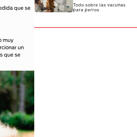
Todo sobre las vacunas
edida que se
para perros
mo muy
rcionar un
as que se