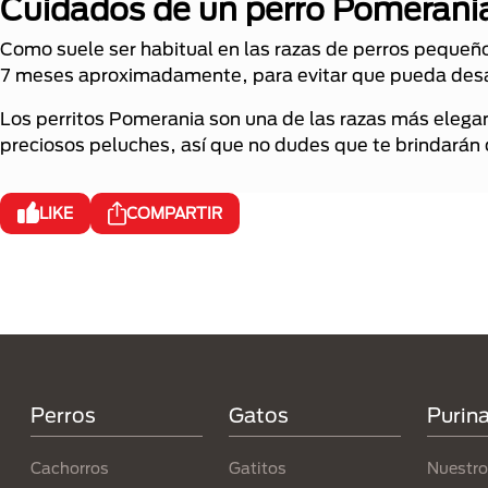
Cuidados de un perro Pomerani
Como suele ser habitual en las razas de perros pequeños,
7 meses aproximadamente, para evitar que pueda desa
Los perritos Pomerania son una de las razas más elega
preciosos peluches, así que no dudes que te brindarán
LIKE
COMPARTIR
Menú Footer Purina
Perros
Gatos
Purin
Cachorros
Gatitos
Nuestro