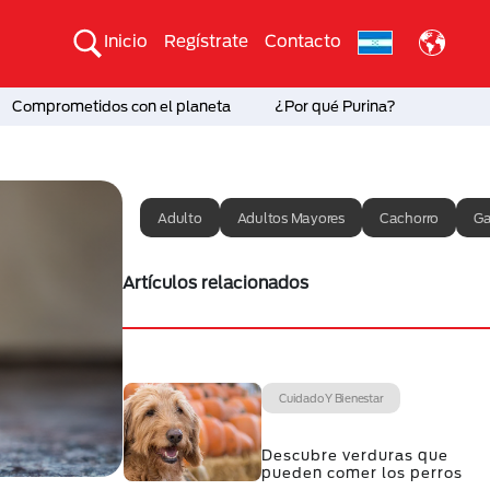
Inicio
Regístrate
Contacto
Comprometidos con el planeta
¿Por qué Purina?
Adulto
Adultos Mayores
Cachorro
Ga
Artículos relacionados
Cuidado Y Bienestar
Descubre verduras que
pueden comer los perros