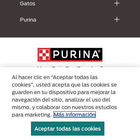
Gatos
Purina
Al hacer clic en “Aceptar todas las
cookies”, usted acepta que las cookies se
Menu Footer Secundario Purina
guarden en su dispositivo para mejorar la
navegación del sitio, analizar el uso del
mismo, y colaborar con nuestros estudios
All Nestlé Purina trademarks owned by Société des Produits Nestlé S.A.,
Vevey, Switzerland or are used with permission.
para marketing.
Más información
Políticas sobre
Términos de
Términos de
Aceptar todas las cookies
cookies
privacidad
uso