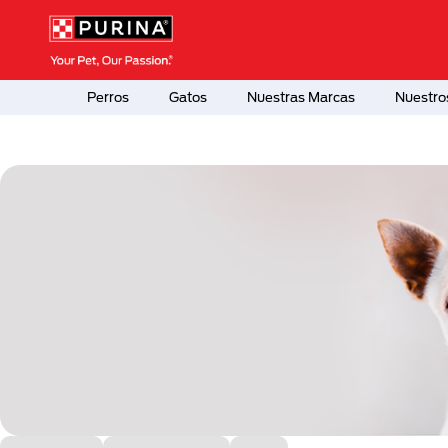
Pasar al contenido principal
Menú Secundario Purina
Menú Principal Purina
Perros
Gatos
Nuestras Marcas
Nuestro