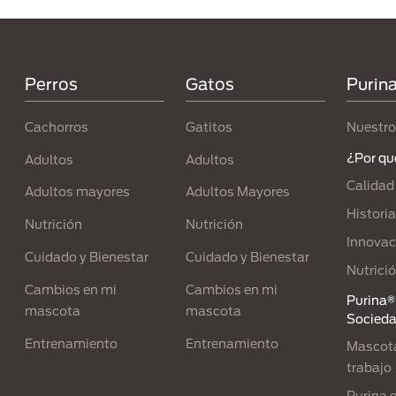
Menú Footer Purina
Perros
Gatos
Purin
Cachorros
Gatitos
Nuestro
¿Por qu
Adultos
Adultos
Calidad
Adultos mayores
Adultos Mayores
Historia
Nutrición
Nutrición
Innovac
Cuidado y Bienestar
Cuidado y Bienestar
Nutrici
Cambios en mi
Cambios en mi
Purina® 
mascota
mascota
Socied
Entrenamiento
Entrenamiento
Mascota
trabajo
Purina 