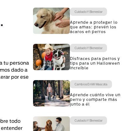
Cuidado Y Bienestar
…
Aprende a proteger lo
que amas: prevén los
ácaros en perros
Cuidado Y Bienestar
Disfraces para perros y
 a tu persona
tips para un Halloween
increíble
hemos dado a
lerar por ese
Cambios En Mi Mascota
Aprende cuánto vive un
perro y comparte más
junto a él
obre todo
Cuidado Y Bienestar
a entender