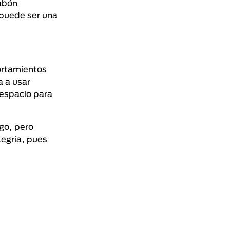
jabón
 puede ser una
ortamientos
a a usar
 espacio para
go, pero
legría, pues