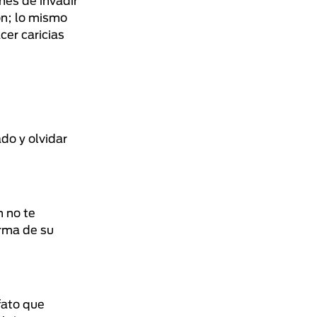
nes de invadir
ón; lo mismo
er caricias
do y olvidar
n no te
orma de su
fato que