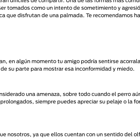
rán difíciles de compartir. Una de las formas más comu
ser tomados como un intento de sometimiento y agresi
zca que disfrutan de una palmada. Te recomendamos hac
n, en algún momento tu amigo podría sentirse acorrala
n de su parte para mostrar esa inconformidad y miedo.
considerado una amenaza, sobre todo cuando el perro aú
s prolongados, siempre puedes apreciar su pelaje o la f
e nosotros, ya que ellos cuentan con un sentido del ol