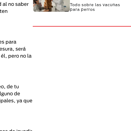
d al no saber
Todo sobre las vacunas
para perros
lten
es para
esura, será
él, pero no la
eo, de tu
alguno de
ipales, ya que