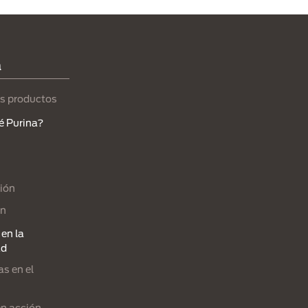
a
s productos
é Purina?
ión
ón
en la
ad
s en el
en acción