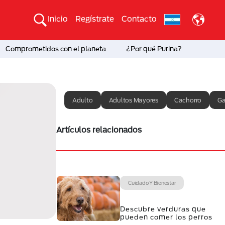
Inicio
Regístrate
Contacto
Comprometidos con el planeta
¿Por qué Purina?
Adulto
Adultos Mayores
Cachorro
Ga
Artículos relacionados
Cuidado Y Bienestar
Descubre verduras que
pueden comer los perros