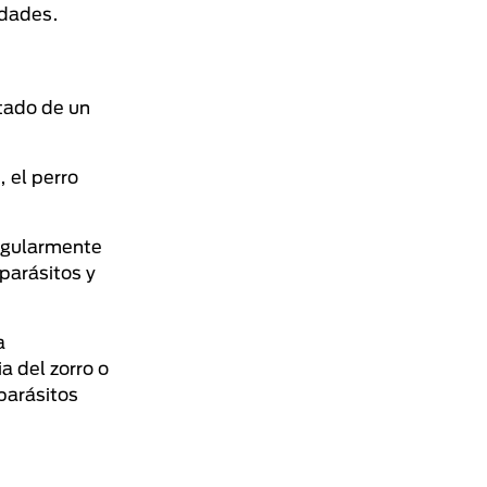
idades.
ltado de un
, el perro
regularmente
parásitos y
a
a del zorro o
parásitos