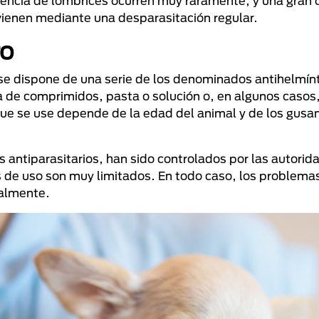
sencia de lombrices ocurren muy raramente, y una gran 
evienen mediante una desparasitación regular.
ro
, se dispone de una serie de los denominados antihelmín
a de comprimidos, pasta o solución o, en algunos caso
 que se use depende de la edad del animal y de los gusa
 antiparasitarios, han sido controlados por las autorid
os de uso son muy limitados. En todo caso, los problema
ralmente.