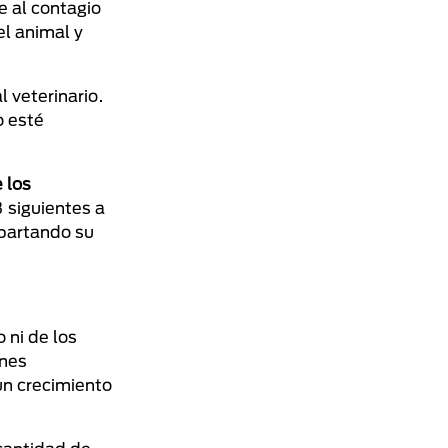
e al contagio
el animal y
 veterinario.
o esté
 los
3 siguientes a
apartando su
 ni de los
enes
un crecimiento