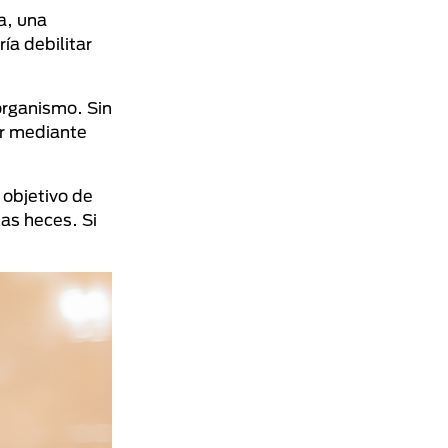
a, una
ía debilitar
organismo. Sin
ir mediante
 objetivo de
las heces. Si