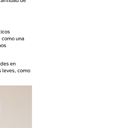
cantidad de
ticos
s, como una
nos
ades en
s leves, como