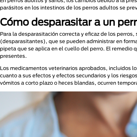
En perros adultos y sanos, los cambios debido a la pre
parásitos en los intestinos de los perros adultos se pr
Cómo desparasitar a un per
Para la desparasitación correcta y eficaz de los perros
(desparasitantes), que se pueden administrar en form
pipeta que se aplica en el cuello del perro. El remedio
presentes.
Los medicamentos veterinarios aprobados, incluidos los
cuanto a sus efectos y efectos secundarios y los riesg
vómitos a corto plazo o heces blandas, ocurren tempo