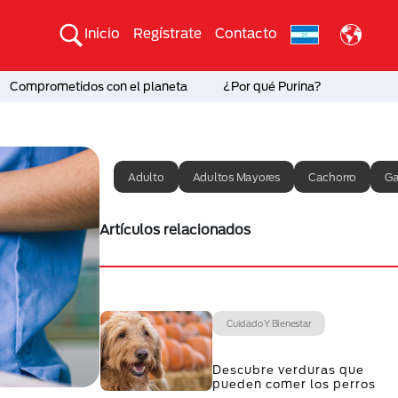
Inicio
Regístrate
Contacto
Comprometidos con el planeta
¿Por qué Purina?
Adulto
Adultos Mayores
Cachorro
Ga
Artículos relacionados
Cuidado Y Bienestar
Descubre verduras que
pueden comer los perros