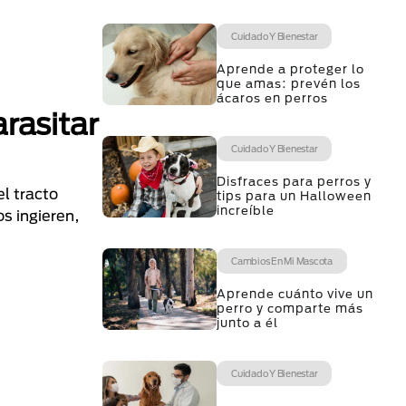
Cuidado Y Bienestar
Aprende a proteger lo
que amas: prevén los
ácaros en perros
rasitar
Cuidado Y Bienestar
Disfraces para perros y
el tracto
tips para un Halloween
increíble
s ingieren,
Cambios En Mi Mascota
Aprende cuánto vive un
perro y comparte más
junto a él
Cuidado Y Bienestar