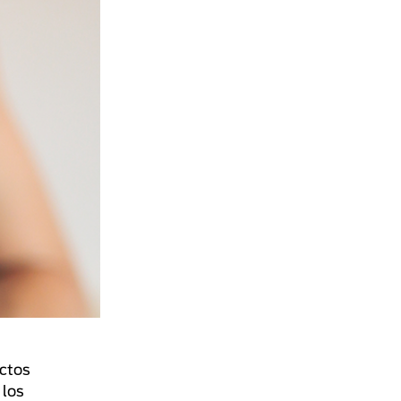
ectos
 los