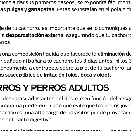
piece a dar sus primeros paseos, se expondrá fácilment
las
pulgas y garrapatas
. Éstas se instalan en el pelaje d
e de tu cachorro, es importante que se lo comuniques al
 la
desparasitación externa
, asegurando que tu cachorr
rros.
a una composición líquida que favorece la
eliminación de
 bañado ni bañar a tu cachorro los 3 días antes, ni los 
géneamente a contrapelo sobre la piel de tu cachorro, 
s susceptibles de irritación (ojos, boca y oído).
RROS Y PERROS ADULTOS
desparasitados antes del destete en función del riesgo
n programa predeterminado que evite que los perros jóv
 cachorros, una alta carga de parásitos puede provocar 
s del tracto digestivo.