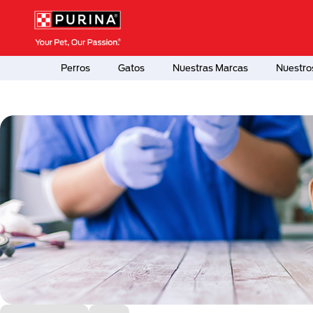
Pasar al contenido principal
Menú Secundario Purina
Menú Principal Purina
Perros
Gatos
Nuestras Marcas
Nuestro