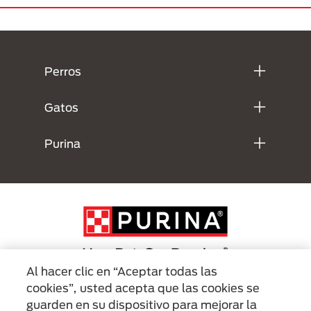
Menú Footer Purina
Perros
Gatos
Purina
Al hacer clic en “Aceptar todas las
cookies”, usted acepta que las cookies se
Menu Footer Secundario Purina
guarden en su dispositivo para mejorar la