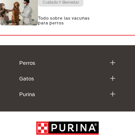
Cuidado Y Bienestar
Todo sobre las vacunas
para perros
Menú Footer Purina
Perros
Gatos
Purina