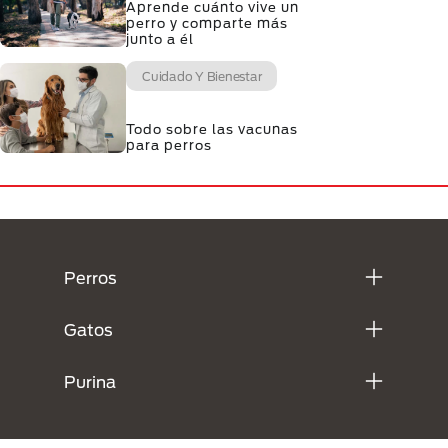
Aprende cuánto vive un
perro y comparte más
junto a él
Cuidado Y Bienestar
Todo sobre las vacunas
para perros
Menú Footer Purina
Perros
Gatos
Purina