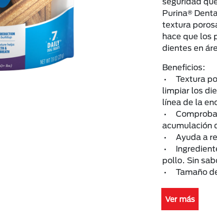
seguridad que
Purina® Denta
textura poros
hace que los 
dientes en áre
Beneficios:
• Textura por
limpiar los di
línea de la en
• Comprobado
acumulación d
• Ayuda a ref
• Ingrediente
pollo. Sin sab
• Tamaño del 
Ver más