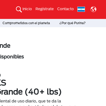
Inicio
Regístrate
Contacto
Comprometidos con el planeta
¿Por qué Purina?
ande
sponibles
n
KS
Grande (40+ lbs)
ntal de uso diario, que te da la