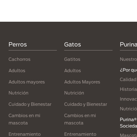
Menú Footer Purina
Perros
Gatos
Purin
Cachorros
Gatitos
Nuestro
¿Por qu
Adultos
Adultos
Calidad
Adultos mayores
Adultos Mayores
Historia
Nutrición
Nutrición
Innovac
Cuidado y Bienestar
Cuidado y Bienestar
Nutrici
Cambios en mi
Cambios en mi
Purina® 
mascota
mascota
Socied
Entrenamiento
Entrenamiento
Mascota