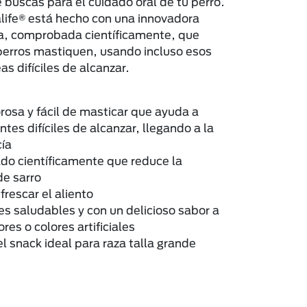
 buscas para el cuidado oral de tu perro.
life® está hecho con una innovadora
a, comprobada científicamente, que
perros mastiquen, usando incluso esos
as difíciles de alcanzar.
osa y fácil de masticar que ayuda a
entes difíciles de alcanzar, llegando a la
cía
 científicamente que reduce la
e sarro
rescar el aliento
s saludables y con un delicioso sabor a
ores o colores artificiales
snack ideal para raza talla grande