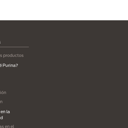
a
s productos
é Purina?
ión
ón
en la
ad
s en el