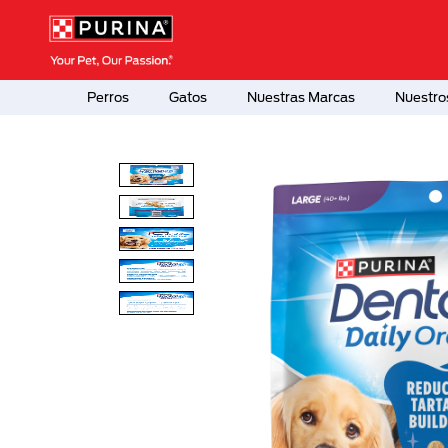
Pasar al contenido principal
Menú Secundario Purina
Menú Principal Purina
Perros
Gatos
Nuestras Marcas
Nuestro