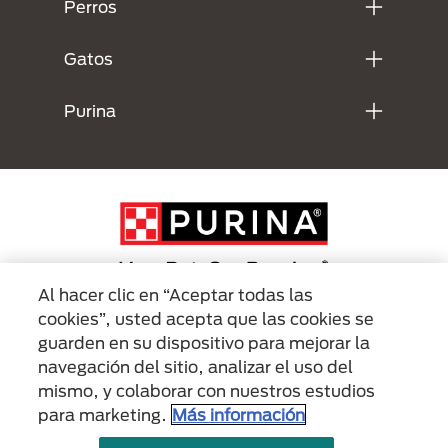
Perros
Gatos
Purina
Al hacer clic en “Aceptar todas las
cookies”, usted acepta que las cookies se
Menu Footer Secundario Purina
guarden en su dispositivo para mejorar la
navegación del sitio, analizar el uso del
mismo, y colaborar con nuestros estudios
All Nestlé Purina trademarks owned by Société des Produits Nestlé S.A.,
Vevey, Switzerland or are used with permission.
para marketing.
Más información
Políticas sobre
Términos de
Términos de