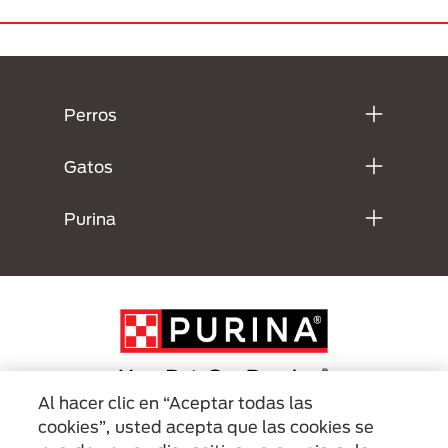
Menú Footer Purina
Perros
Gatos
Purina
Al hacer clic en “Aceptar todas las
cookies”, usted acepta que las cookies se
Menu Footer Secundario Purina