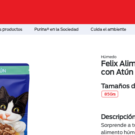
s productos
Purina® en la Sociedad
Cuida el ambiente
Húmedo
Felix Al
con Atún
Tamaños di
85Grs
Descripció
Sorprende a t
alimento húm