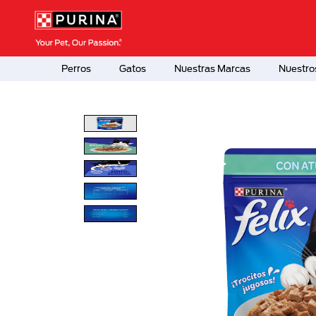
Pasar al contenido principal
Menú Secundario Purina
Menú Principal Purina
Perros
Gatos
Nuestras Marcas
Nuestro