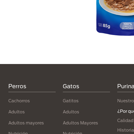
Menú Footer Purina
Perros
Gatos
Purin
Cachorros
Gatitos
Nuestro
¿Por qu
Adultos
Adultos
Calidad
Adultos mayores
Adultos Mayores
Historia
Nutrición
Nutrición