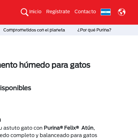
Inicio
Regístrate
Contacto
Comprometidos con el planeta
¿Por qué Purina?
imento húmedo para gatos
sponibles
n
u astuto gato con
Purina® Felix® Atún
,
edo completo y balanceado para gatos