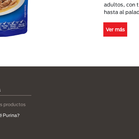
adultos, con t
hasta al pala
Ver más
a
s productos
é Purina?