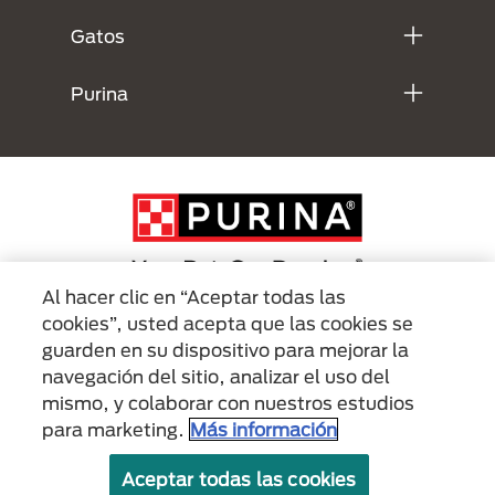
Gatos
Purina
Al hacer clic en “Aceptar todas las
cookies”, usted acepta que las cookies se
Menu Footer Secundario Purina
guarden en su dispositivo para mejorar la
navegación del sitio, analizar el uso del
mismo, y colaborar con nuestros estudios
All Nestlé Purina trademarks owned by Société des Produits Nestlé S.A.,
Vevey, Switzerland or are used with permission.
para marketing.
Más información
Políticas sobre
Términos de
Términos de
Aceptar todas las cookies
cookies
privacidad
uso