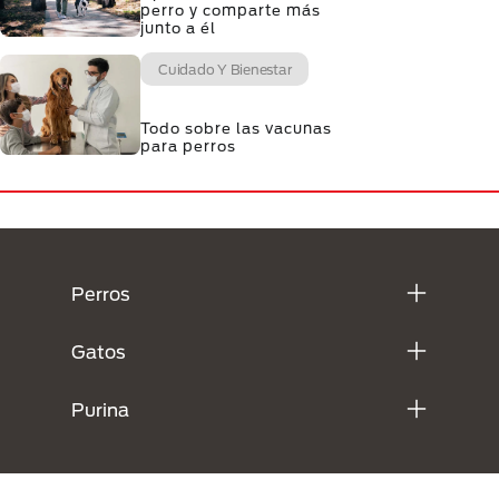
perro y comparte más
junto a él
Cuidado Y Bienestar
Todo sobre las vacunas
para perros
Menú Footer Purina
Perros
Gatos
Purina