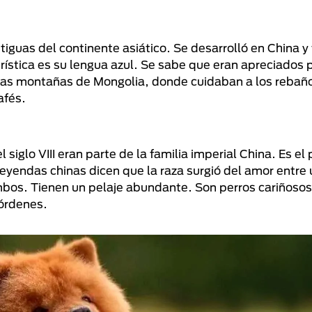
iguas del continente asiático. Se desarrolló en China 
ística es su lengua azul. Se sabe que eran apreciados p
 las montañas de Mongolia, donde cuidaban a los rebaño
afés.
glo VIII eran parte de la familia imperial China. Es el p
leyendas chinas dicen que la raza surgió del amor entre 
mbos. Tienen un pelaje abundante. Son perros cariñoso
 órdenes.