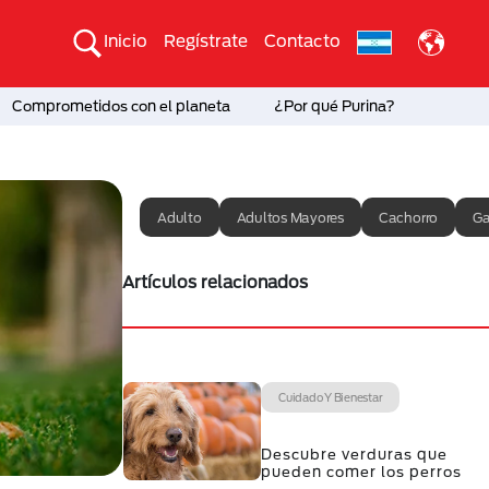
Inicio
Regístrate
Contacto
Comprometidos con el planeta
¿Por qué Purina?
Adulto
Adultos Mayores
Cachorro
Ga
Artículos relacionados
Cuidado Y Bienestar
Descubre verduras que
pueden comer los perros