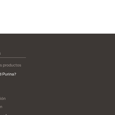
a
s productos
é Purina?
ión
ón