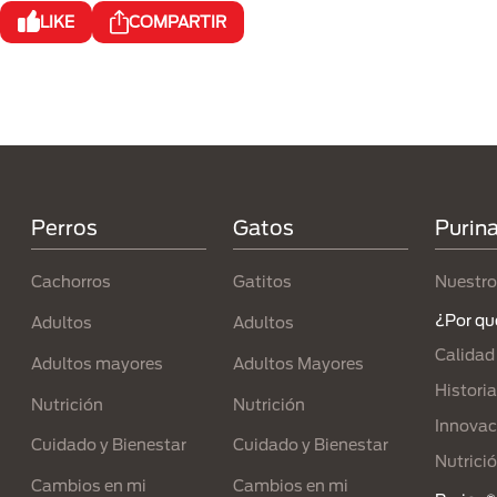
LIKE
COMPARTIR
Menú Footer Purina
Perros
Gatos
Purin
Cachorros
Gatitos
Nuestro
¿Por qu
Adultos
Adultos
Calidad
Adultos mayores
Adultos Mayores
Historia
Nutrición
Nutrición
Innovac
Cuidado y Bienestar
Cuidado y Bienestar
Nutrici
Cambios en mi
Cambios en mi