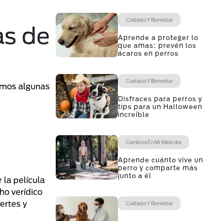
Cuidado Y Bienestar
as de
Aprende a proteger lo
que amas: prevén los
ácaros en perros
Cuidado Y Bienestar
remos algunas
Disfraces para perros y
tips para un Halloween
increíble
Cambios En Mi Mascota
Aprende cuánto vive un
perro y comparte más
junto a él
 la película
ho verídico
ertes y
Cuidado Y Bienestar