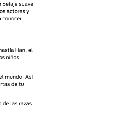
n pelaje suave
os actores y
a conocer
nastía Han, el
os niños,
del mundo. Así
rtas de tu
 de las razas