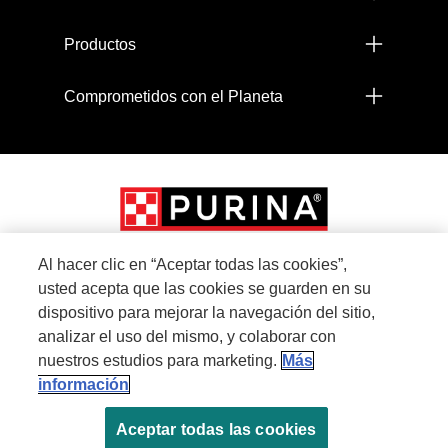
Productos
Comprometidos con el Planeta
Al hacer clic en “Aceptar todas las cookies”,
usted acepta que las cookies se guarden en su
Menu Footer Secundario Proplan
dispositivo para mejorar la navegación del sitio,
analizar el uso del mismo, y colaborar con
nuestros estudios para marketing.
Más
All Nestlé Purina trademarks owned by Société des Produits Nestlé S.A., Vevey,
información
Switzerland or are used with permission.
Aceptar todas las cookies
Políticas sobre cookies
Términos de privacidad
Términos de uso