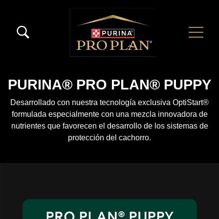
Pasar al contenido principal
Menú Secundario Pro Plan
Menú Principal Pro Plan
PURINA® PRO PLAN® PUPPY
Desarrollado con nuestra tecnología exclusiva OptiStart®
formulada especialmente con una mezcla innovadora de
nutrientes que favorecen el desarrollo de los sistemas de
protección del cachorro.