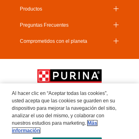
Productos
Preguntas Frecuentes
Comprometidos con el planeta
Al hacer clic en “Aceptar todas las cookies”,
usted acepta que las cookies se guarden en su
Menu Footer Secundario Beneful
dispositivo para mejorar la navegación del sitio,
analizar el uso del mismo, y colaborar con
nuestros estudios para marketing.
Más
All Nestlé Purina trademarks owned by Société des Produits Nestlé S.A., Vevey,
información
Switzerland or are used with permission.