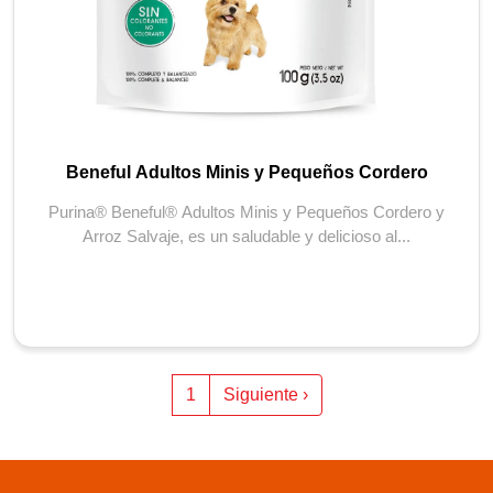
Beneful Adultos Minis y Pequeños Cordero
Purina® Beneful® Adultos Minis y Pequeños Cordero y
Arroz Salvaje, es un saludable y delicioso al...
Paginación
Siguiente página
1
Siguiente ›
Menu Footer Beneful