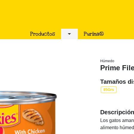
Productos
Purina®
Toggle submenu
Húmedo
Prime Fil
Tamaños di
85Grs
Descripció
Los gatos amante
alimento húmedo