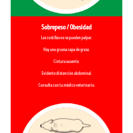
Sobrepeso / Obesidad
Las costillas no se pueden palpar.
Hay una gruesa capa de grasa.
Cintura ausente.
Evidente distención abdominal.
Consulta con tu médico veterinario.