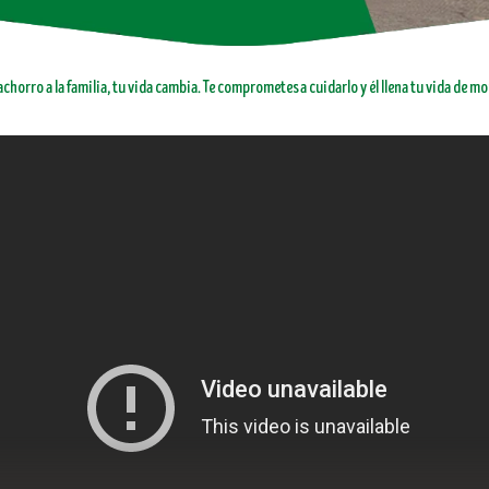
chorro a la familia, tu vida cambia. Te comprometes a cuidarlo y él llena tu vida de m