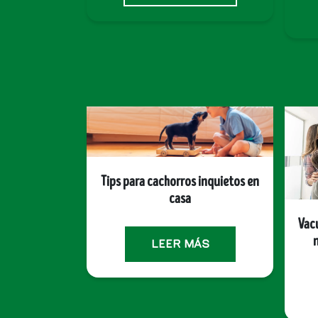
un cachorro
Tips para cachorros inquietos en
tros perros?
casa
Vac
n
ÁS
LEER MÁS