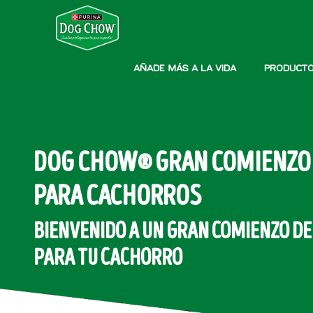
Pasar al contenido principal
Menú secundario Dog Chow
Menú Principal Dog Chow
AÑADE MÁS A LA VIDA
PRODUCT
DOG CHOW® GRAN COMIENZO
PARA CACHORROS
BIENVENIDO A UN GRAN COMIENZO DE
PARA TU CACHORRO