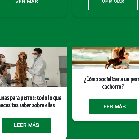
VER MÁS
VER MÁS
¿Cómo socializar a un per
cachorro?
unas para perros: todo lo que
ecesitas saber sobre ellas
LEER MÁS
LEER MÁS