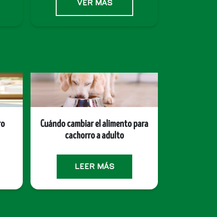
VER MÁS
ro
Cuándo cambiar el alimento para
¿Cómo intr
cachorro a adulto
nuevo en ca
LEER MÁS
L