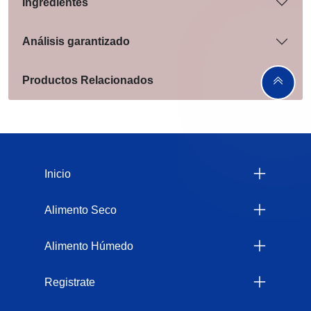
Ingredientes
Análisis garantizado
Productos Relacionados
Menu Footer Felix
Inicio
Alimento Seco
Alimento Húmedo
Registrate