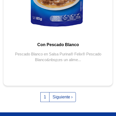
Con Pescado Blanco
Pescado Blanco en Salsa Purina® Felix® Pescado
Blanco&nbsp;es un alime...
Paginación
Siguiente página
1
Siguiente ›