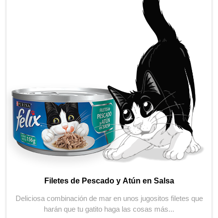
Filetes de Pescado y Atún en Salsa
Deliciosa combinación de mar en unos jugositos filetes que
harán que tu gatito haga las cosas más...