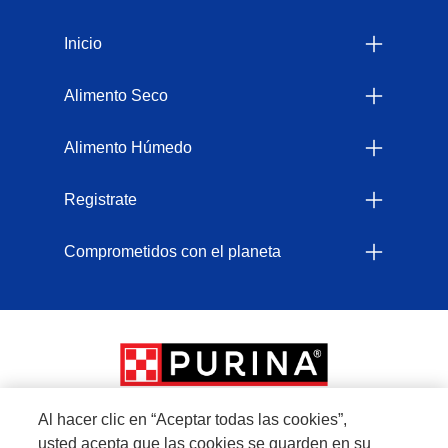
Menu Footer Felix
Inicio
Alimento Seco
Alimento Húmedo
Registrate
Comprometidos con el planeta
Al hacer clic en “Aceptar todas las cookies”,
usted acepta que las cookies se guarden en su