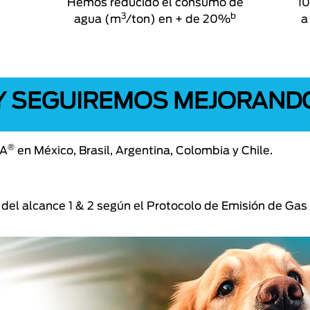
Hemos reducido el consumo de
10
3
b
agua (m
/ton) en + de 20%
a
Y SEGUIREMOS MEJORAND
®
A
en México, Brasil, Argentina, Colombia y Chile.
n del alcance 1 & 2 según el Protocolo de Emisión de Ga