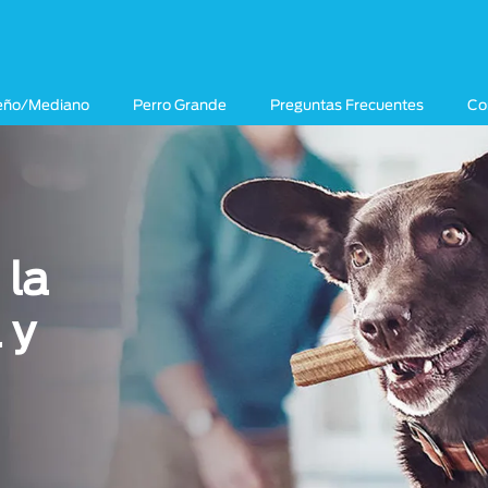
eño/Mediano
Perro Grande
Preguntas Frecuentes
Co
 la
 y