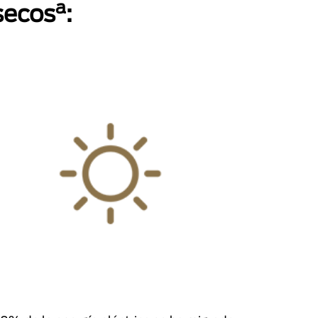
a
secos
: