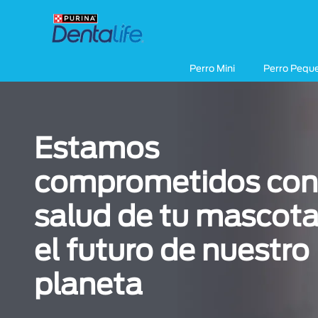
Pasar al contenido principal
Menu Secundario Dentalife
Menú principal Dentalife
Perro Mini
Perro Pequ
Estamos
comprometidos con
salud de tu mascota
el futuro de nuestro
planeta