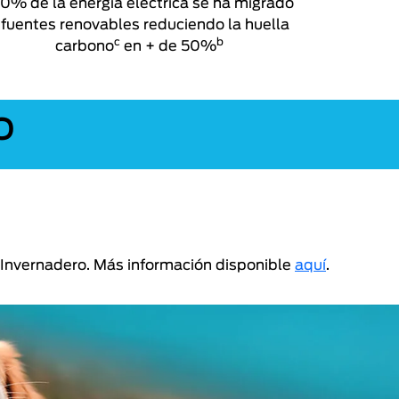
0% de la energía eléctrica se ha migrado
 fuentes renovables reduciendo la huella
c
b
carbono
en + de 50%
O
s Invernadero. Más información disponible
aquí
.