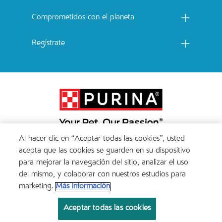
Comprometidos con el planeta
Regístrate
Al hacer clic en “Aceptar todas las cookies”, usted
Menu Footer Secundario Catchow
acepta que las cookies se guarden en su dispositivo
para mejorar la navegación del sitio, analizar el uso
del mismo, y colaborar con nuestros estudios para
All Nestlé Purina trademarks owned by Société des Produits Nestlé S.A., Vevey, Switzerland
marketing.
Más información
or are used with permission.
Aceptar todas las cookies
Políticas sobre cookies
Términos de privacidad
Términos de uso