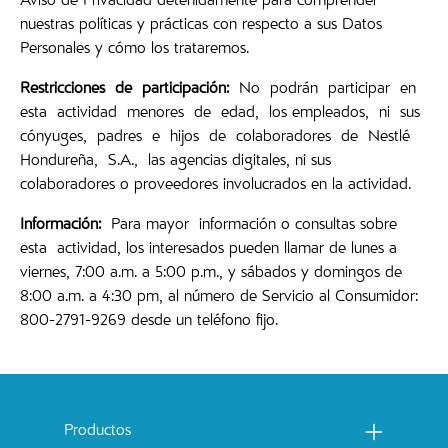
Aviso de Privacidad detenidamente para comprender
nuestras políticas y prácticas con respecto a sus Datos
Personales y cómo los trataremos.
Restricciones
de participación:
No podrán participar en
esta actividad menores de edad, los empleados, ni sus
cónyuges, padres e hijos de colaboradores de Nestlé
Hondureña, S.A., las agencias digitales, ni sus
colaboradores o proveedores involucrados en la actividad.
Información:
Para mayor información o consultas sobre
esta actividad, los interesados pueden llamar de lunes a
viernes, 7:00 a.m. a 5:00 p.m., y sábados y domingos de
8:00 a.m. a 4:30 pm, al número de Servicio al Consumidor:
800-2791-9269 desde un teléfono fijo.
Menu footer Catchow
Productos