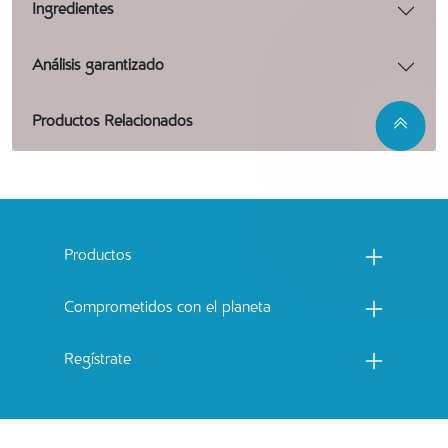
Ingredientes
Análisis garantizado
Productos Relacionados
Menu footer Catchow
Productos
Comprometidos con el planeta
Regístrate