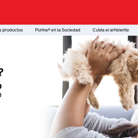
s productos
Purina® en la Sociedad
Cuida el ambiente
?
o
®