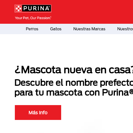
Pasar al contenido principal
Menú Secundario Purina
Menú Principal Purina
Perros
Gatos
Nuestras Marcas
Nuestro
¿Mascota nueva en casa
Descubre el nombre prefect
para tu mascota con Purina
Más Info